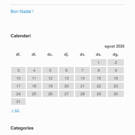
Bon Nadal !
Calendari
agost 2026
dl.
dt.
dc.
dj.
dv.
ds.
dg.
1
2
3
4
5
6
7
8
9
10
11
12
13
14
15
16
17
18
19
20
21
22
23
24
25
26
27
28
29
30
31
« jul.
Categories