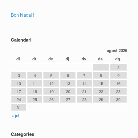
Bon Nadal !
Calendari
agost 2026
dl.
dt.
dc.
dj.
dv.
ds.
dg.
1
2
3
4
5
6
7
8
9
10
11
12
13
14
15
16
17
18
19
20
21
22
23
24
25
26
27
28
29
30
31
« jul.
Categories