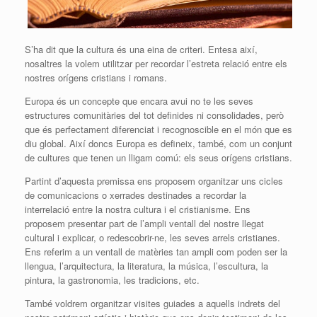
S’ha dit que la cultura és una eina de criteri. Entesa així,
nosaltres la volem utilitzar per recordar l’estreta relació entre els
nostres orígens cristians i romans.
Europa és un concepte que encara avui no te les seves
estructures comunitàries del tot definides ni consolidades, però
que és perfectament diferenciat i recognoscible en el món que es
diu global. Així doncs Europa es defineix, també, com un conjunt
de cultures que tenen un lligam comú: els seus orígens cristians.
Partint d’aquesta premissa ens proposem organitzar uns cicles
de comunicacions o xerrades destinades a recordar la
interrelació entre la nostra cultura i el cristianisme. Ens
proposem presentar part de l’ampli ventall del nostre llegat
cultural i explicar, o redescobrir-ne, les seves arrels cristianes.
Ens referim a un ventall de matèries tan ampli com poden ser la
llengua, l’arquitectura, la literatura, la música, l’escultura, la
pintura, la gastronomia, les tradicions, etc.
També voldrem organitzar visites guiades a aquells indrets del