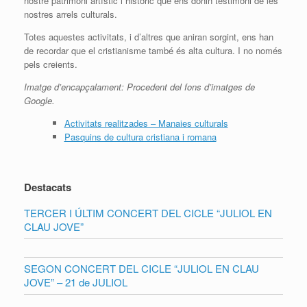
nostre patrimoni artístic i històric que ens donin testimoni de les
nostres arrels culturals.
Totes aquestes activitats, i d’altres que aniran sorgint, ens han
de recordar que el cristianisme també és alta cultura. I no només
pels creients.
Imatge d’encapçalament: Procedent del fons d’imatges de
Google.
Activitats realitzades – Manaies culturals
Pasquins de cultura cristiana i romana
Destacats
TERCER I ÚLTIM CONCERT DEL CICLE “JULIOL EN
CLAU JOVE”
SEGON CONCERT DEL CICLE “JULIOL EN CLAU
JOVE” – 21 de JULIOL